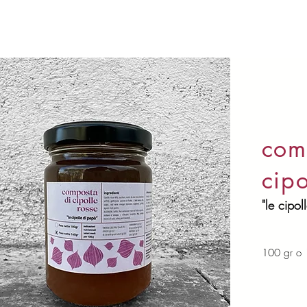
com
cipo
"le cipol
100 gr o 