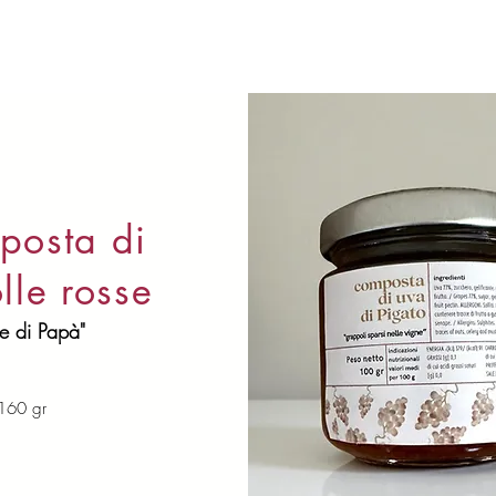
posta di
lle rosse
le di Papà"
160 gr