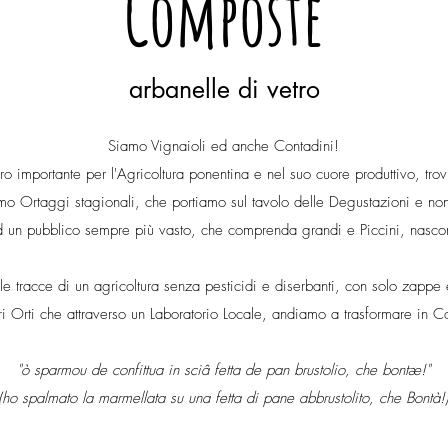
Composte
arbanelle di vetro
Siamo Vignaioli ed anche Contadini!
 importante per l'Agricoltura ponentina e nel suo cuore produttivo, trovi
amo Ortaggi stagionali, che portiamo sul tavolo delle Degustazioni e non
 ad un pubblico sempre più vasto, che comprenda grandi e Piccini, nascon
ulle tracce di un agricoltura senza pesticidi e diserbanti, con solo zapp
i Orti che attraverso un Laboratorio Locale, andiamo a trasformare in C
"ò sparmou de confittua in sciâ fetta de pan brustolio, che bontæ!"
(ho spalmato la marmellata su una fetta di pane abbrustolito, che Bontà!